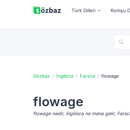
Türk Dilleri
Komşu Di
Sözbaz
İngiliscə
Farsca
flowage
flowage
flowage nədir, İngiliscə nə məna gəlir, Fars