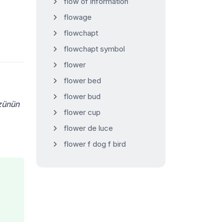
flow of information
flowage
flowchapt
flowchapt symbol
flower
flower bed
flower bud
özünün
flower cup
flower de luce
flower f dog f bird