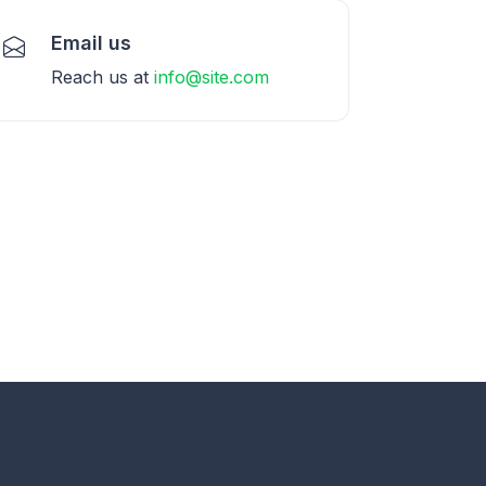
Email us
Reach us at
info@site.com