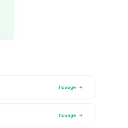
flowage
flowage