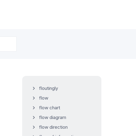
floutingly
flow
flow chart
flow diagram
flow direction