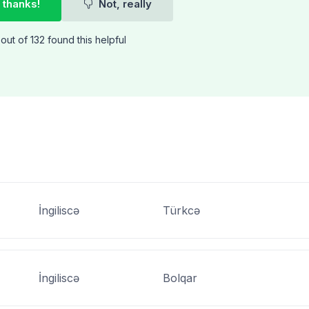
 thanks!
Not, really
out of 132 found this helpful
İngiliscə
Türkcə
İngiliscə
Bolqar