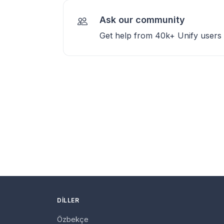
Ask our community
Get help from 40k+ Unify users
DILLER
Özbekçe