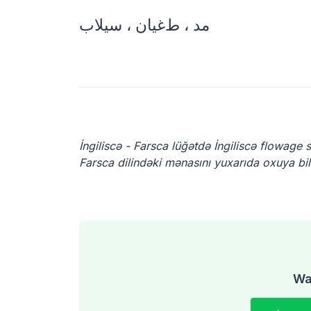
İngiliscə - Farsca lüğətdə İngiliscə flowage
Farsca dilindəki mənasını yuxarıda oxuya bil
Was