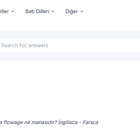
ller
Batı Dilleri
Diğer
ca flowage nə mənasıdır? İngiliscə - Farsca