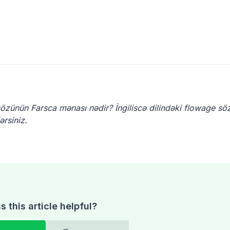
 sözünün Farsca mənası nədir? İngiliscə dilindəki flowage s
ərsiniz.
 this article helpful?