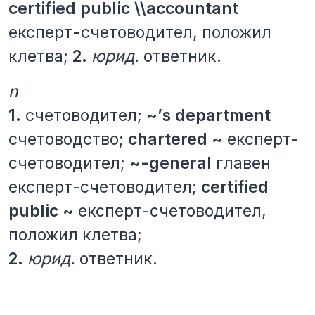
certified public \\accountant
експерт
-
счетоводител,
положил
клетва;
2.
юрид.
ответник.
n
1.
счетоводител;
~’s department
счетоводство;
chartered ~
експерт-
счетоводител;
~-general
главен
експерт-счетоводител;
certified
public ~
експерт-счетоводител,
положил клетва;
2.
юрид.
ответник.