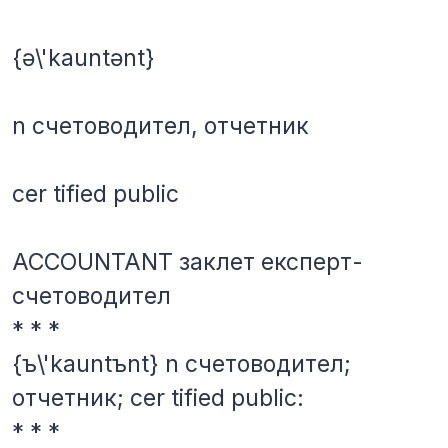
{ə\'kauntənt}
n счетоводител, отчетник
cer tified рublic
ACCOUNTANT заклет експерт-
счетоводител
* * *
{ъ\'kauntъnt} n счетоводител;
отчетник; cer tified рublic:
* * *