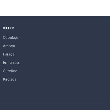
DILLER
Özbekçe
Arapça
Farsça
Ermenice
Gürcüce
Kırgızca