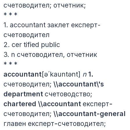
счетоводител; отчетник;
* * *
1. accountant заклет експерт-
счетоводител
2. cer tified рublic
3. n счетоводител, отчетник
* * *
accountant
[ə´kauntənt]
n
1.
счетоводител;
\\accountant\'s
department
счетоводство;
chartered \\accountant
експерт
-
счетоводител;
\\accountant-general
главен
експерт
-
счетоводител;