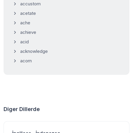
accustom
acetate
ache
achieve
acid
acknowledge
acorn
Diger Dillerde