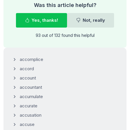
Was this article helpful?
Yes, thanks!
Not, really
93 out of 132 found this helpful
accomplice
accord
account
accountant
accumulate
accurate
accusation
accuse