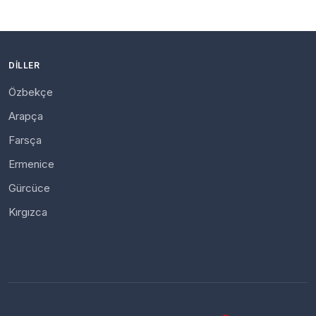
DILLER
Özbekçe
Arapça
Farsça
Ermenice
Gürcüce
Kırgızca