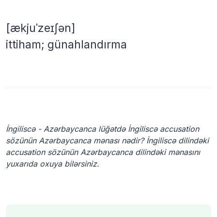
[ækjuˈzeɪʃən]
ittiham; günahlandırma
İngiliscə - Azərbaycanca lüğətdə İngiliscə accusation
sözünün Azərbaycanca mənası nədir? İngiliscə dilindəki
accusation sözünün Azərbaycanca dilindəki mənasını
yuxarıda oxuya bilərsiniz.