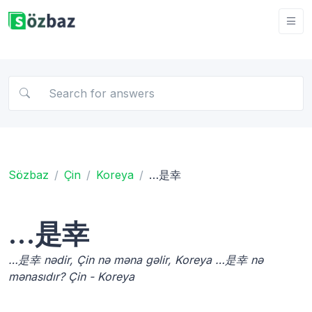
Sözbaz
Çin
Koreya
…是幸
…是幸
…是幸 nədir, Çin nə məna gəlir, Koreya …是幸 nə
mənasıdır? Çin - Koreya