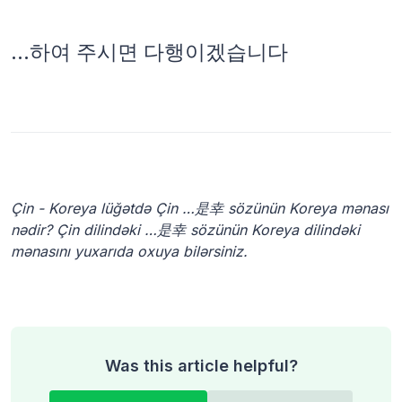
…하여 주시면 다행이겠습니다
Çin - Koreya lüğətdə Çin …是幸 sözünün Koreya mənası
nədir? Çin dilindəki …是幸 sözünün Koreya dilindəki
mənasını yuxarıda oxuya bilərsiniz.
Was this article helpful?