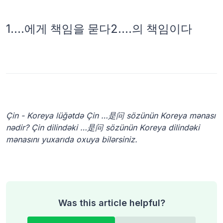
1.
…에게 책임을 묻다
2.
…의 책임이다
Çin - Koreya lüğətdə Çin …是问 sözünün Koreya mənası
nədir? Çin dilindəki …是问 sözünün Koreya dilindəki
mənasını yuxarıda oxuya bilərsiniz.
Was this article helpful?