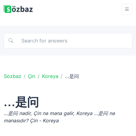
Sözbaz
Çin
Koreya
…是问
…是问
…是问 nədir, Çin nə məna gəlir, Koreya …是问 nə
mənasıdır? Çin - Koreya