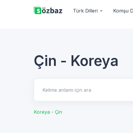
Türk Dilleri
Komşu Di
Çin - Koreya
Kelime anlamı için ara
Koreya - Çin