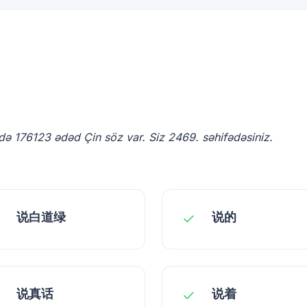
də 176123 ədəd Çin söz var. Siz 2469. səhifədəsiniz.
说白道绿
说的
说真话
说着