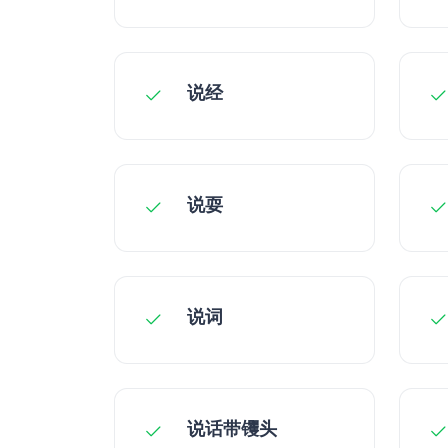
说经
说耍
说词
说话带䦆头