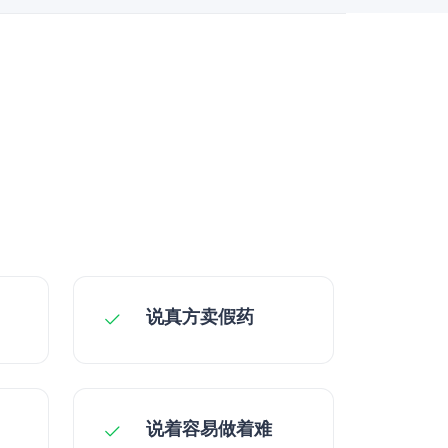
说真方卖假药
说着容易做着难