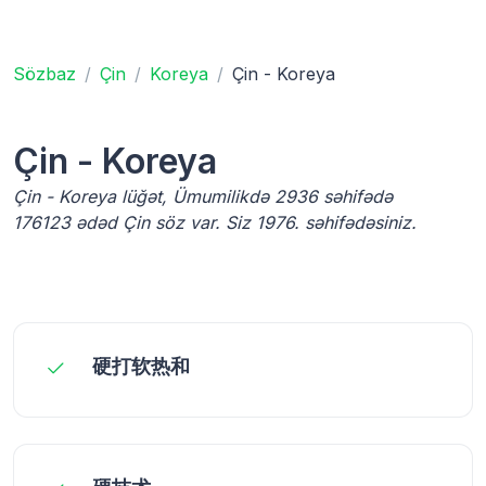
Sözbaz
Çin
Koreya
Çin - Koreya
Çin - Koreya
Çin - Koreya lüğət, Ümumilikdə 2936 səhifədə
176123 ədəd Çin söz var. Siz 1976. səhifədəsiniz.
硬打软热和