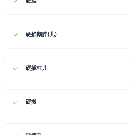
硬挺
硬掐鹅脖(儿)
硬插杠儿
硬搬