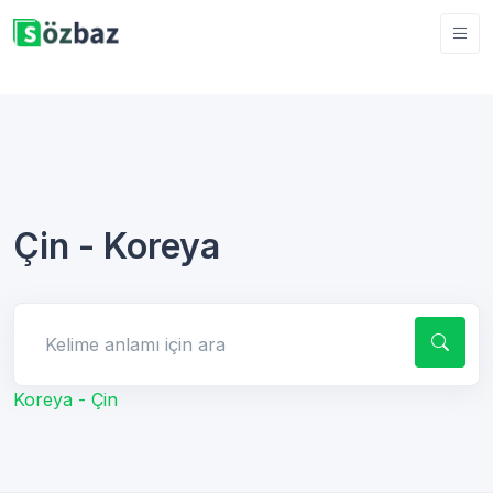
Çin - Koreya
Kelime anlamı için ara
Koreya - Çin