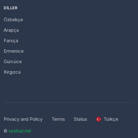
DILLER
Özbekçe
Arapça
Farsça
Ermenice
Gürcüce
Kırgızca
Privacy and Policy
Terms
Status
Türkçe
©
sozbaz.net