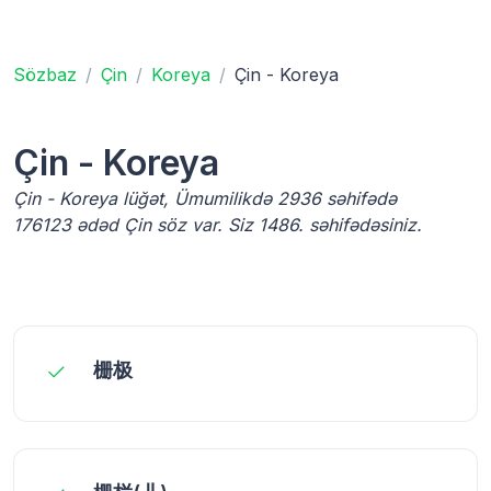
Sözbaz
Çin
Koreya
Çin - Koreya
Çin - Koreya
Çin - Koreya lüğət, Ümumilikdə 2936 səhifədə
176123 ədəd Çin söz var. Siz 1486. səhifədəsiniz.
栅极