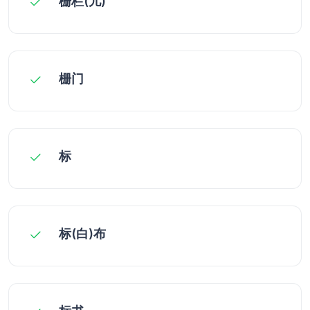
栅栏(儿)
栅门
标
标(白)布