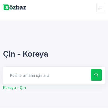
Çin - Koreya
Kelime anlamı için ara
Koreya - Çin