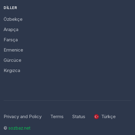
DILLER
Özbekçe
Arapça
Farsça
Ermenice
Gürcüce
Kırgızca
Privacy and Policy
Terms
Status
Türkçe
©
sozbaz.net