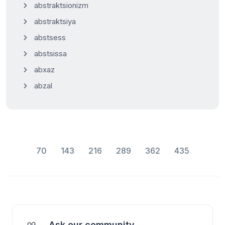
abstraktsionizm
abstraktsiya
abstsess
abstsissa
abxaz
abzal
70
143
216
289
362
435
Ask our community