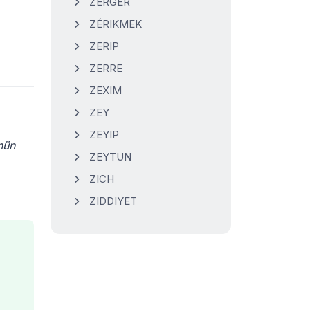
ZERGER
ZÉRIKMEK
ZERIP
ZERRE
ZEXIM
ZEY
ZEYIP
nün
ZEYTUN
ZICH
ZIDDIYET