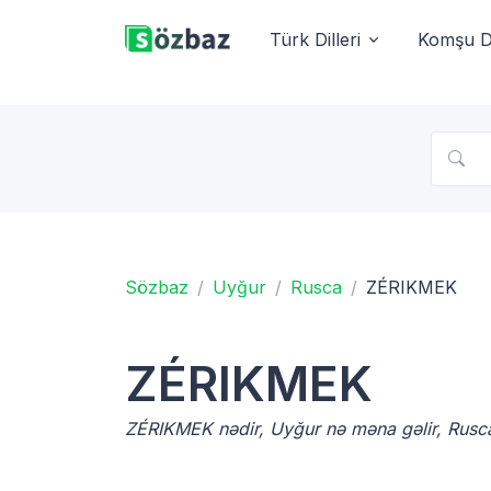
Türk Dilleri
Komşu Di
Sözbaz
Uyğur
Rusca
ZÉRIKMEK
ZÉRIKMEK
ZÉRIKMEK nədir, Uyğur nə məna gəlir, Rus