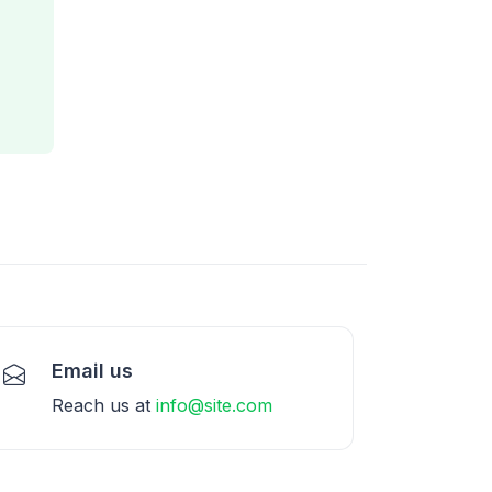
Email us
Reach us at
info@site.com