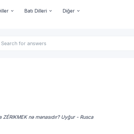
ller
Batı Dilleri
Diğer
ca ZÉRIKMEK nə mənasıdır? Uyğur - Rusca