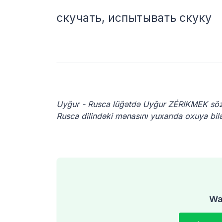
скучать, испытывать скуку
Uyğur - Rusca lüğətdə Uyğur ZÉRIKMEK söz
Rusca dilindəki mənasını yuxarıda oxuya bilə
Was