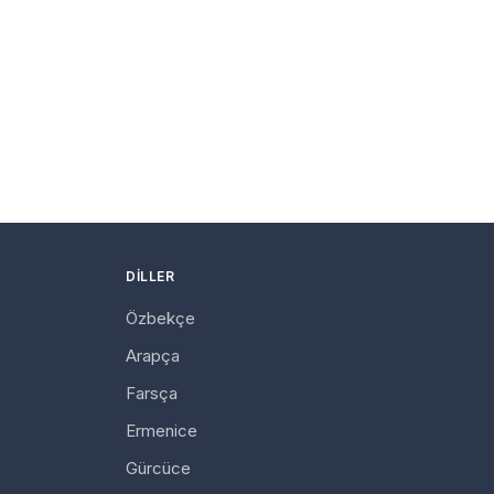
DILLER
Özbekçe
Arapça
Farsça
Ermenice
Gürcüce