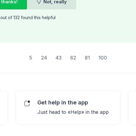
 thanks!
Not, really
out of 132 found this helpful
5
24
43
62
81
100
Get help in the app
Just head to «Help» in the app