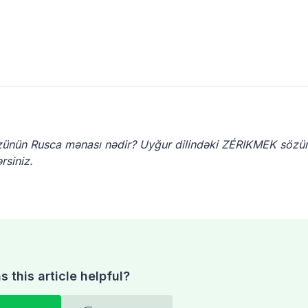
ünün Rusca mənası nədir? Uyğur dilindəki ZÉRIKMEK sözü
rsiniz.
 this article helpful?