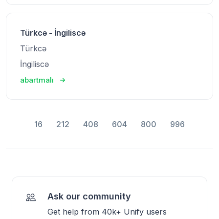
Türkcə - İngiliscə
Türkcə
İngiliscə
abartmalı
16
212
408
604
800
996
Ask our community
Get help from 40k+ Unify users