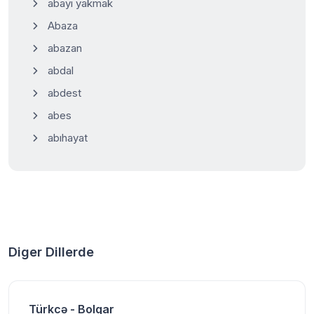
abayı yakmak
Abaza
abazan
abdal
abdest
abes
abıhayat
Diger Dillerde
Türkcə - Bolqar