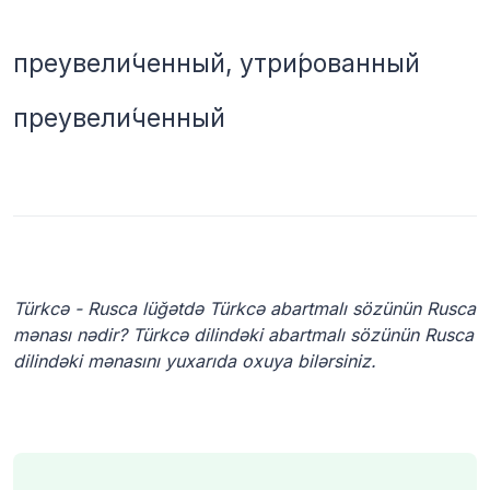
преувели́ченный, утри́рованный
преувели́ченный
Türkcə - Rusca lüğətdə Türkcə abartmalı sözünün Rusca
mənası nədir? Türkcə dilindəki abartmalı sözünün Rusca
dilindəki mənasını yuxarıda oxuya bilərsiniz.