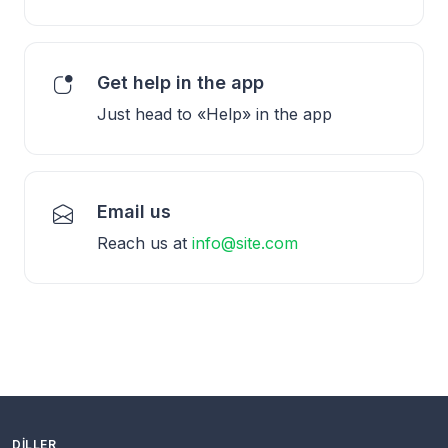
Get help in the app
Just head to «Help» in the app
Email us
Reach us at
info@site.com
DILLER