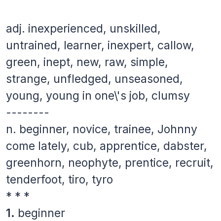
adj.
inexperienced, unskilled,
untrained, learner, inexpert, callow,
green, inept, new, raw, simple,
strange, unfledged, unseasoned,
young, young in one\'s job, clumsy
--------
n.
beginner, novice, trainee, Johnny
come lately, cub, apprentice, dabster,
greenhorn, neophyte, prentice, recruit,
tenderfoot, tiro, tyro
* * *
1.
beginner