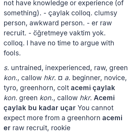
not have knowledge or experience (of
something). - çaylak colloq. clumsy
person, awkward person. - er raw
recruit. - öğretmeye vaktim yok.
colloq. I have no time to argue with
fools.
s.
untrained, inexperienced, raw, green
kon.
, callow
hkr.
¤
a.
beginner, novice,
tyro, greenhorn, colt
acemi çaylak
kon.
green
kon.
, callow
hkr.
Acemi
çaylak bu kadar uçar
You cannot
expect more from a greenhorn
acemi
er
raw recruit, rookie