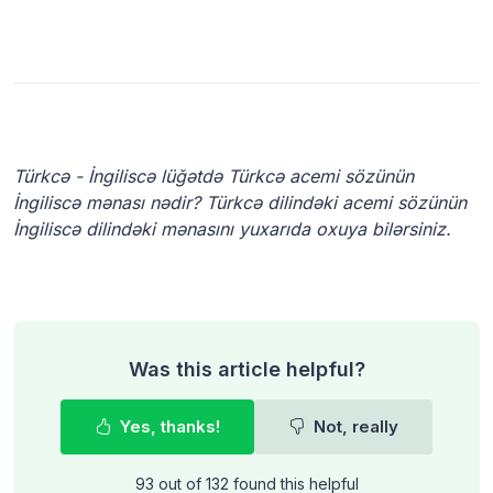
Türkcə - İngiliscə lüğətdə Türkcə acemi sözünün
İngiliscə mənası nədir? Türkcə dilindəki acemi sözünün
İngiliscə dilindəki mənasını yuxarıda oxuya bilərsiniz.
Was this article helpful?
Yes, thanks!
Not, really
93 out of 132 found this helpful