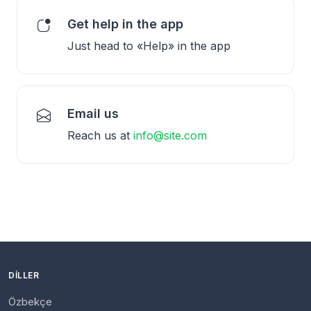
Get help in the app
Just head to «Help» in the app
Email us
Reach us at
info@site.com
DILLER
Özbekçe