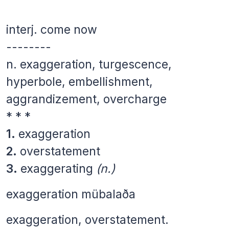
interj.
come now
--------
n.
exaggeration, turgescence,
hyperbole, embellishment,
aggrandizement, overcharge
* * *
1.
exaggeration
2.
overstatement
3.
exaggerating
(n.)
exaggeration mübalaða
exaggeration, overstatement.