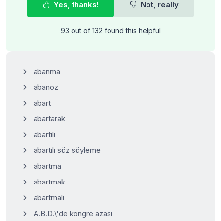
Yes, thanks!
Not, really
93 out of 132 found this helpful
abanma
abanoz
abart
abartarak
abartılı
abartılı söz söyleme
abartma
abartmak
abartmalı
A.B.D.\'de kongre azası