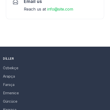
Email us
Reach us at
info@site.com
DILLER
Özbekçe
Arapça
Farsça
Ermenice
Gürcüce
Kırgızca