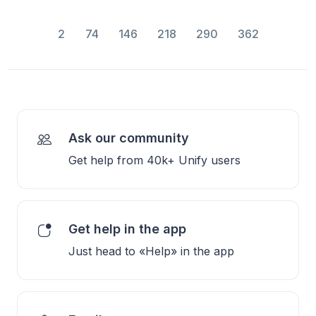
2
74
146
218
290
362
Ask our community
Get help from 40k+ Unify users
Get help in the app
Just head to «Help» in the app