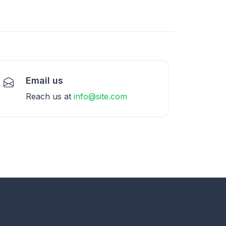
Email us
Reach us at
info@site.com