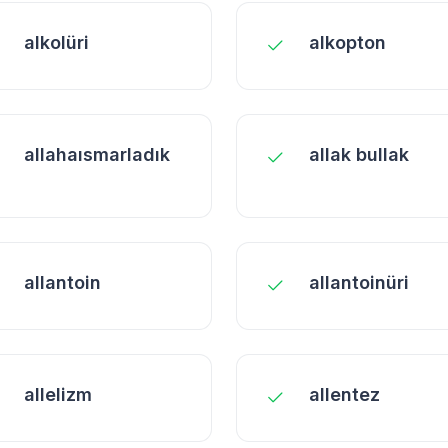
alkolüri
alkopton
allahaısmarladık
allak bullak
allantoin
allantoinüri
allelizm
allentez