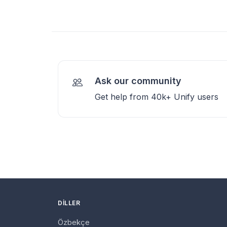
Ask our community
Get help from 40k+ Unify users
DILLER
Özbekçe