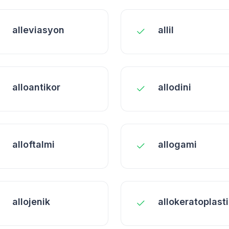
alleviasyon
allil
alloantikor
allodini
alloftalmi
allogami
allojenik
allokeratoplasti