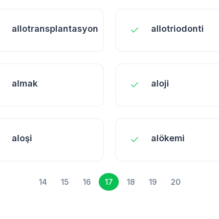
allotransplantasyon
allotriodonti
almak
aloji
aloşi
alökemi
14
15
16
17
18
19
20