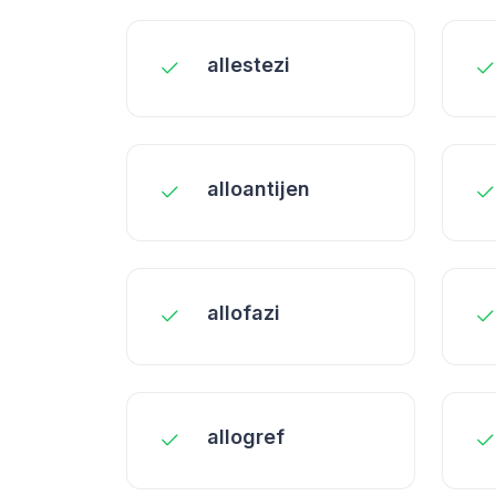
allestezi
alloantijen
allofazi
allogref