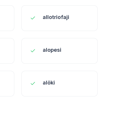
allotriofaji
alopesi
alöki