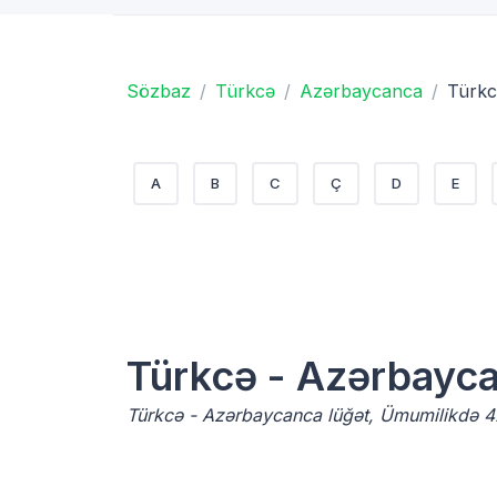
Sözbaz
Türkcə
Azərbaycanca
Türkc
A
B
C
Ç
D
E
Türkcə - Azərbayc
Türkcə - Azərbaycanca lüğət, Ümumilikdə 42