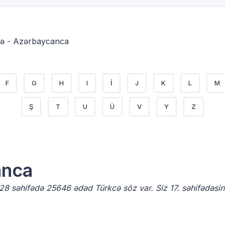
ə - Azərbaycanca
F
G
H
I
İ
J
K
L
M
Ş
T
U
Ü
V
Y
Z
anca
8 səhifədə 25646 ədəd Türkcə söz var. Siz 17. səhifədəsin