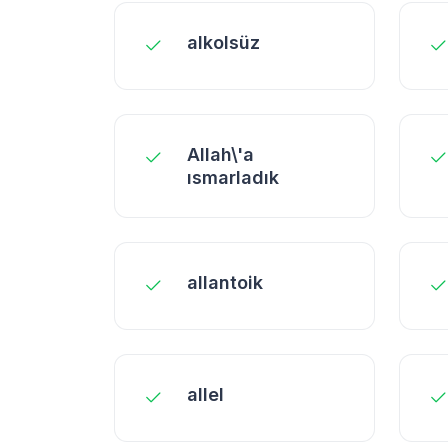
alkolsüz
Allah\'a
ısmarladık
allantoik
allel