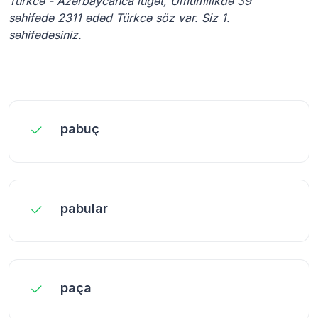
Türkcə - Azərbaycanca lüğət, Ümumilikdə 39
səhifədə 2311 ədəd Türkcə söz var. Siz 1.
səhifədəsiniz.
pabuç
pabular
paça