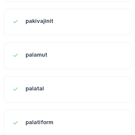
pakivajinit
palamut
palatal
palatiform