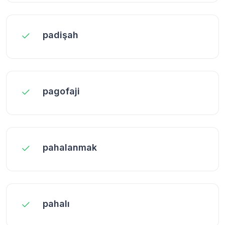
padişah
pagofaji
pahalanmak
pahalı