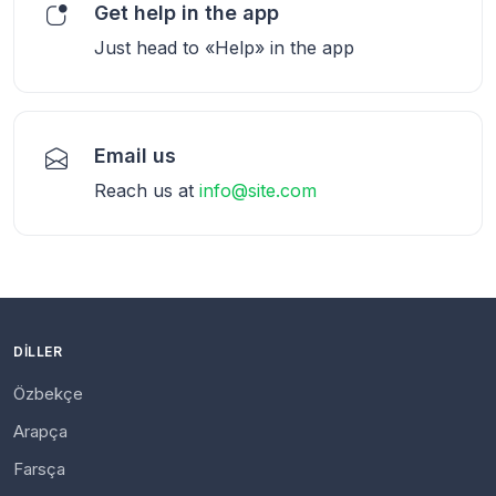
Get help in the app
Just head to «Help» in the app
Email us
Reach us at
info@site.com
DILLER
Özbekçe
Arapça
Farsça