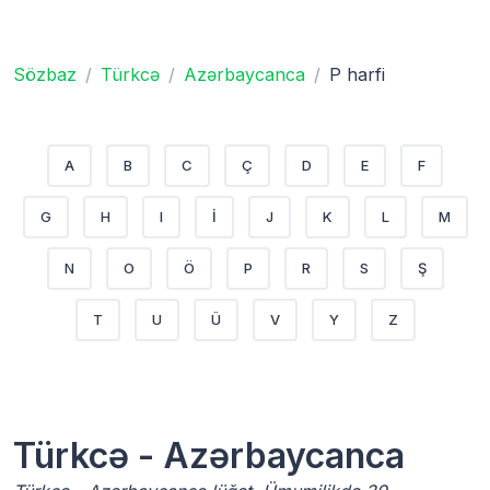
Sözbaz
Türkcə
Azərbaycanca
P harfi
A
B
C
Ç
D
E
F
G
H
I
İ
J
K
L
M
N
O
Ö
P
R
S
Ş
T
U
Ü
V
Y
Z
Türkcə - Azərbaycanca