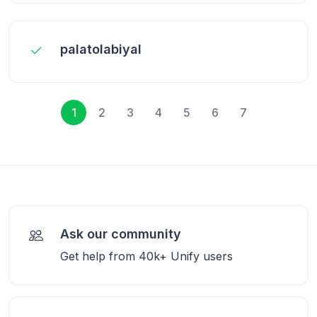
palatolabiyal
1
2
3
4
5
6
7
Ask our community
Get help from 40k+ Unify users