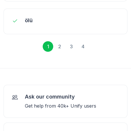
ölü
1
2
3
4
Ask our community
Get help from 40k+ Unify users