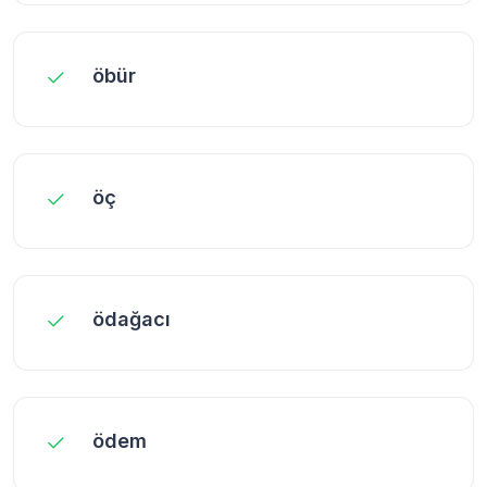
öbür
öç
ödağacı
ödem