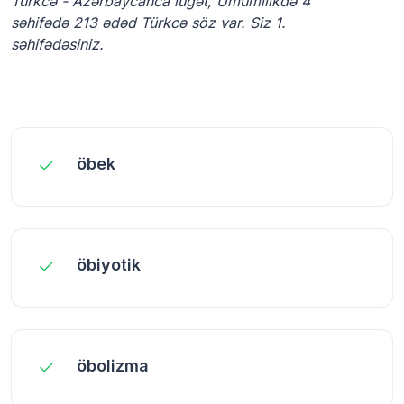
Türkcə - Azərbaycanca lüğət, Ümumilikdə 4
səhifədə 213 ədəd Türkcə söz var. Siz 1.
səhifədəsiniz.
öbek
öbiyotik
öbolizma