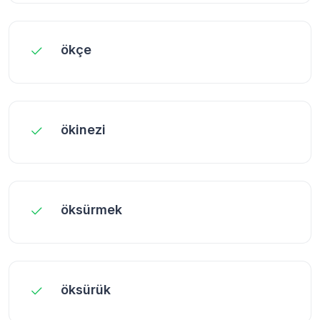
ökçe
ökinezi
öksürmek
öksürük