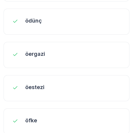
ödünç
öergazi
öestezi
öfke