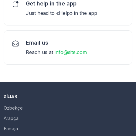
Get help in the app
Just head to «Help» in the app
Email us
Reach us at
info@site.com
DILLER
Özbekçe
Arapça
Farsça