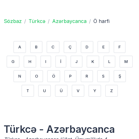
Sözbaz
Türkcə
Azərbaycanca
Ö harfi
A
B
C
Ç
D
E
F
G
H
I
İ
J
K
L
M
N
O
Ö
P
R
S
Ş
T
U
Ü
V
Y
Z
Türkcə - Azərbaycanca