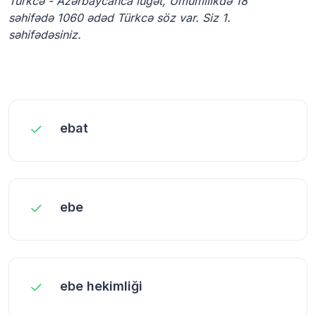
Türkcə - Azərbaycanca lüğət, Ümumilikdə 18
səhifədə 1060 ədəd Türkcə söz var. Siz 1.
səhifədəsiniz.
ebat
ebe
ebe hekimliği