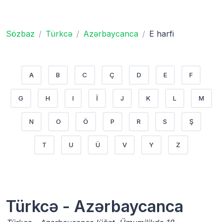
Sözbaz
Türkcə
Azərbaycanca
E harfi
A
B
C
Ç
D
E
F
G
H
I
İ
J
K
L
M
N
O
Ö
P
R
S
Ş
T
U
Ü
V
Y
Z
Türkcə - Azərbaycanca