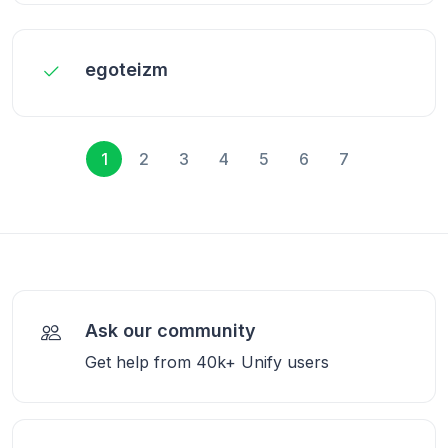
egoteizm
1
2
3
4
5
6
7
Ask our community
Get help from 40k+ Unify users