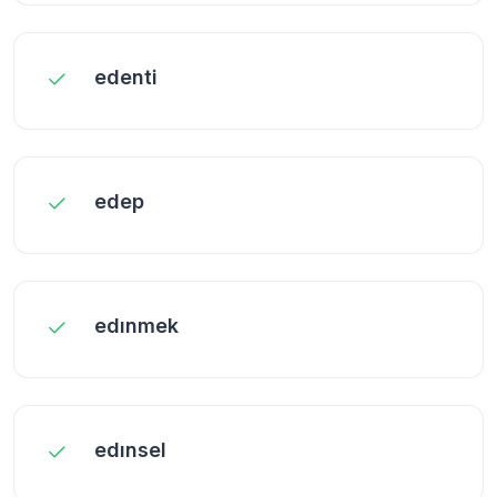
edenti
edep
edınmek
edınsel