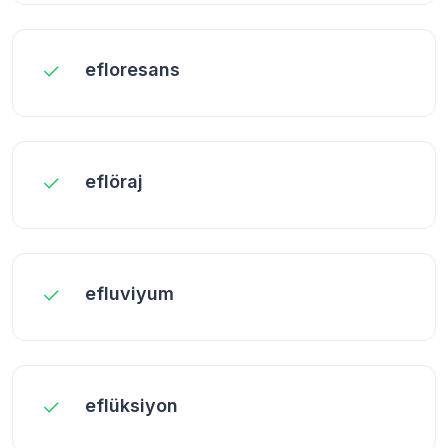
efloresans
eflöraj
efluviyum
eflüksiyon