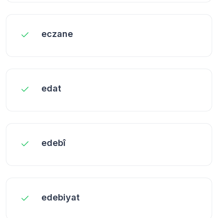
eczane
edat
edebî
edebiyat