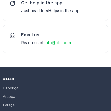
Get help in the app
Just head to «Help» in the app
Email us
Reach us at
info@site.com
DILLER
Özbekçe
Arapça
Farsça