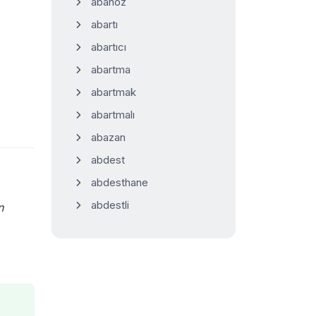
abanoz
abartı
abartıcı
abartma
abartmak
abartmalı
abazan
abdest
abdesthane
abdestli
n