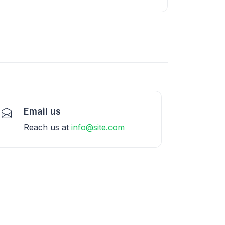
Email us
Reach us at
info@site.com