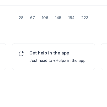
28
67
106
145
184
223
Get help in the app
Just head to «Help» in the app