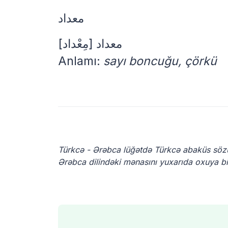
معداد
معداد
[مِعْداد]
Anlamı:
sayı boncuğu, çörkü
Türkcə - Ərəbca lüğətdə Türkcə abaküs söz
Ərəbca dilindəki mənasını yuxarıda oxuya bil