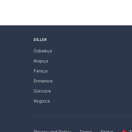
DILLER
Özbekçe
Arapça
Farsça
Ermenice
Gürcüce
Kırgızca
Privacy and Policy
Terms
Status