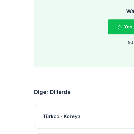
Was
Yes,
93 
Diger Dillerde
Türkcə - Koreya