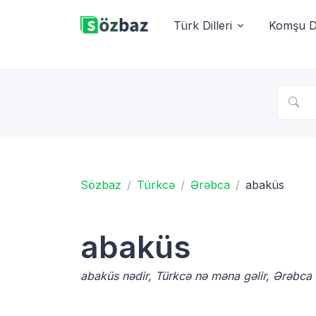
Türk Dilleri
Komşu Di
Sözbaz
Türkcə
Ərəbca
abaküs
abaküs
abaküs nədir, Türkcə nə məna gəlir, Ərəbca