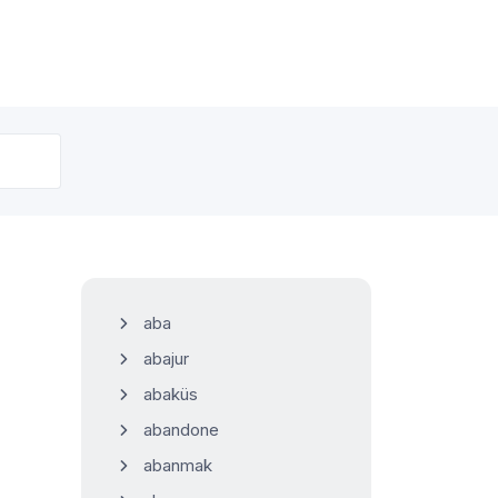
aba
abajur
abaküs
abandone
abanmak