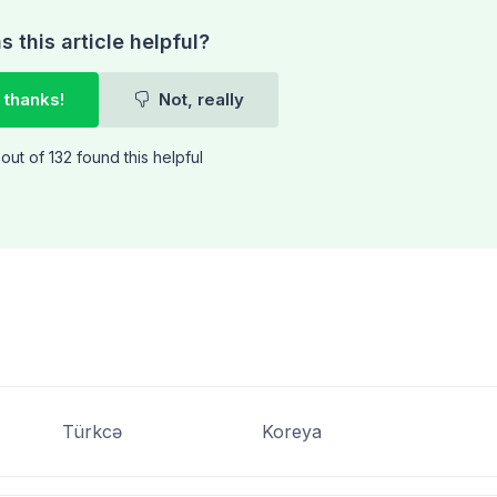
 this article helpful?
 thanks!
Not, really
out of 132 found this helpful
Türkcə
Koreya