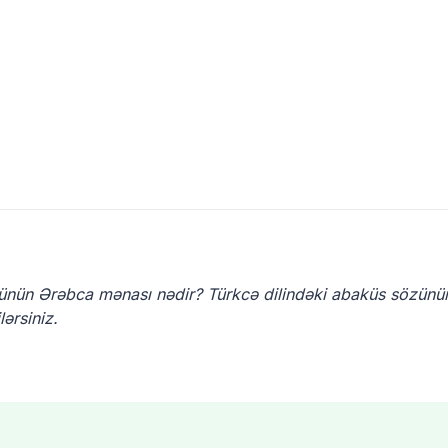
ünün Ərəbca mənası nədir? Türkcə dilindəki abaküs sözünü
ərsiniz.