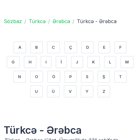
Sözbaz
Türkcə
Ərəbca
Türkcə - Ərəbca
A
B
C
Ç
D
E
F
G
H
I
İ
J
K
L
M
N
O
Ö
P
S
Ş
T
U
Ü
V
Y
Z
Türkcə - Ərəbca