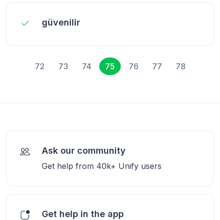
güvenilir
72
73
74
75
76
77
78
Ask our community
Get help from 40k+ Unify users
Get help in the app