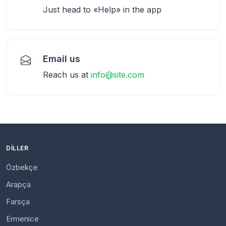
Just head to «Help» in the app
Email us
Reach us at
info@site.com
DILLER
Özbekçe
Arapça
Farsça
Ermenice