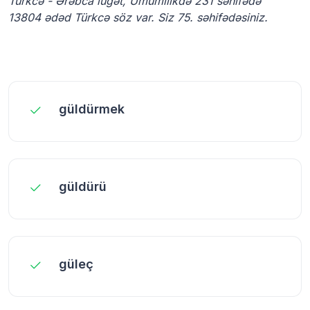
Türkcə - Ərəbca lüğət, Ümumilikdə 231 səhifədə
13804 ədəd Türkcə söz var. Siz 75. səhifədəsiniz.
güldürmek
güldürü
güleç