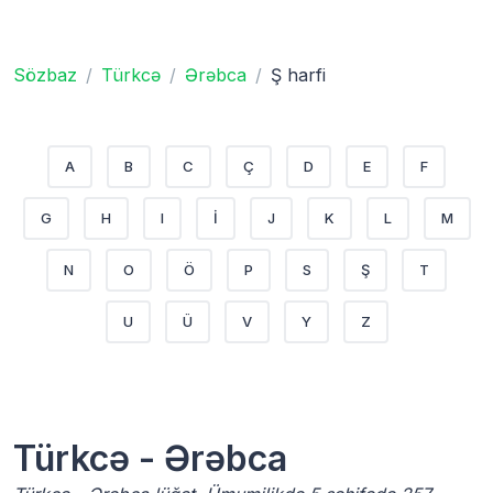
Sözbaz
Türkcə
Ərəbca
Ş harfi
A
B
C
Ç
D
E
F
G
H
I
İ
J
K
L
M
N
O
Ö
P
S
Ş
T
U
Ü
V
Y
Z
Türkcə - Ərəbca