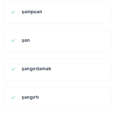
şampuan
şan
şangırdamak
şangırtı