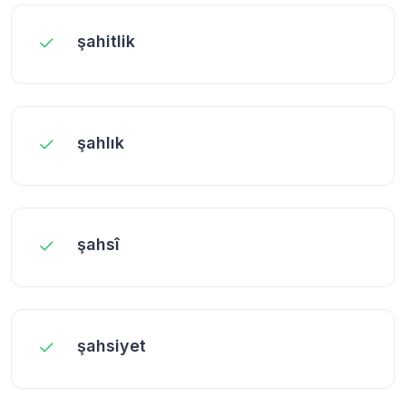
şahitlik
şahlık
şahsî
şahsiyet