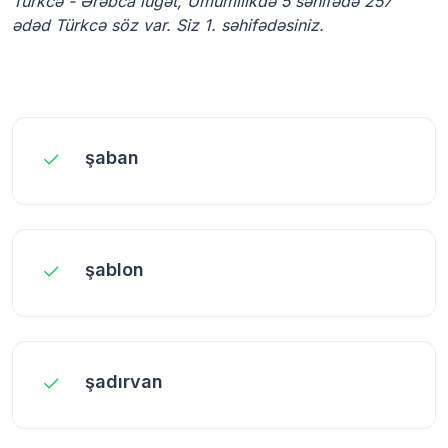
Türkcə - Ərəbca lüğət, Ümumilikdə 5 səhifədə 257
ədəd Türkcə söz var. Siz 1. səhifədəsiniz.
şaban
şablon
şadırvan