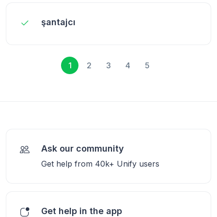
şantajcı
1
2
3
4
5
Ask our community
Get help from 40k+ Unify users
Get help in the app