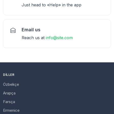
Just head to «Help» in the app
Email us
Reach us at
info@site.com
DILLER
Özbekçe
Arapça
Farsça
Ermenice