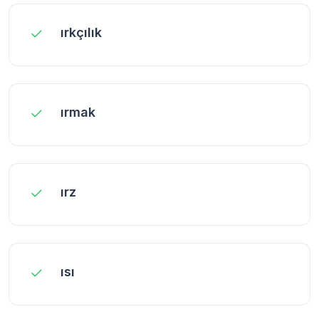
ırkçılık
ırmak
ırz
ısı