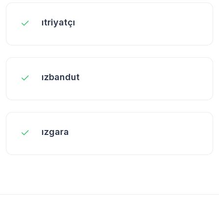
ıtriyatçı
ızbandut
ızgara