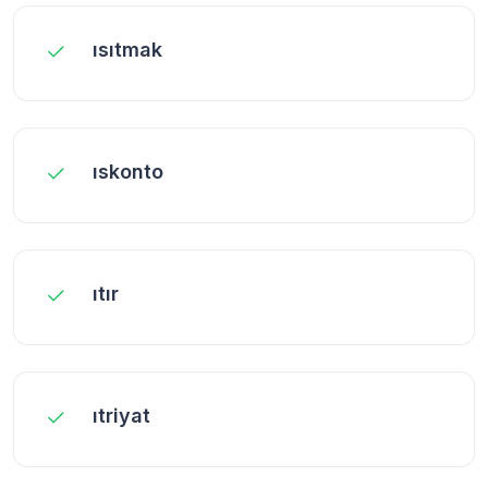
ısıtmak
ıskonto
ıtır
ıtriyat