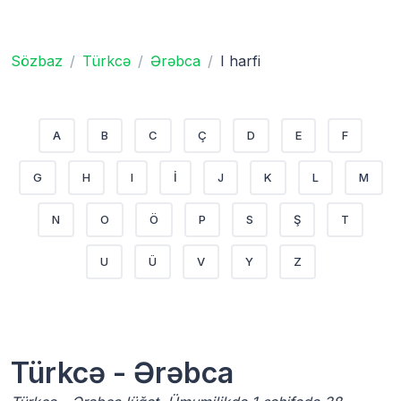
Sözbaz
Türkcə
Ərəbca
I harfi
A
B
C
Ç
D
E
F
G
H
I
İ
J
K
L
M
N
O
Ö
P
S
Ş
T
U
Ü
V
Y
Z
Türkcə - Ərəbca