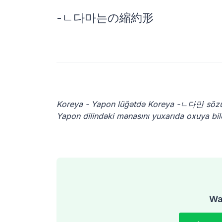
-ㄴ다마는の縮約形
Koreya - Yapon lüğətdə Koreya -ㄴ다만 sözü
Yapon dilindəki mənasını yuxarıda oxuya bilə
Was