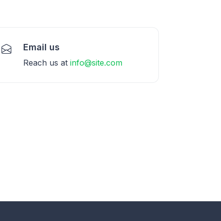
Email us
Reach us at
info@site.com