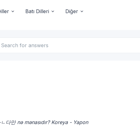
ller
Batı Dilleri
Diğer
 -ㄴ다만 nə mənasıdır? Koreya - Yapon