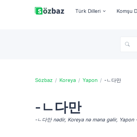
Türk Dilleri
Komşu Di
Sözbaz
Koreya
Yapon
-ㄴ다만
-ㄴ다만
-ㄴ다만 nədir, Koreya nə məna gəlir, Yapon