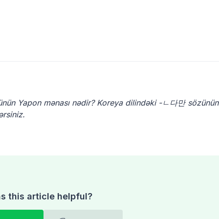
nün Yapon mənası nədir? Koreya dilindəki -ㄴ다만 sözünün
rsiniz.
 this article helpful?