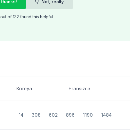
 thanks!
Not, really
out of 132 found this helpful
Koreya
Fransızca
14
308
602
896
1190
1484