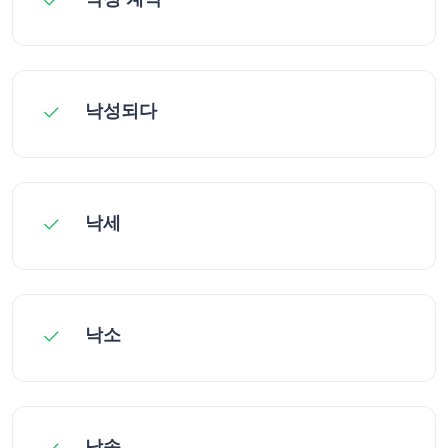
낙성되다
낙세
낙소
낙송