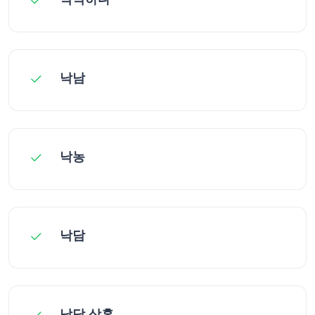
낙남
낙농
낙담
낙담 상혼