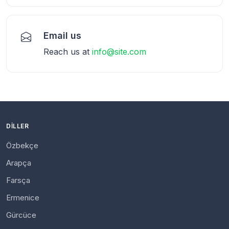
Email us
Reach us at
info@site.com
DILLER
Özbekçe
Arapça
Farsça
Ermenice
Gürcüce