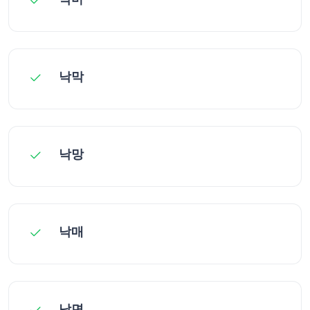
낙막
낙망
낙매
낙면