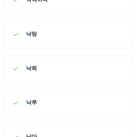
낙랑
낙뢰
낙루
낙마