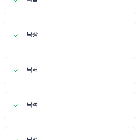
낙상
낙서
낙석
낙선