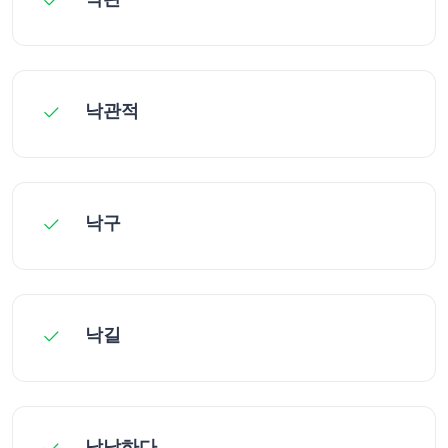
낙관적
낙구
낙길
낙낙하다