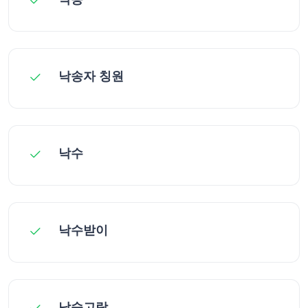
낙송자 칭원
낙수
낙수받이
낙숫고랑