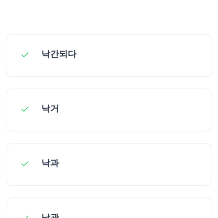
낙간되다
낙거
낙과
낙관