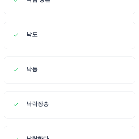
낙도
낙등
낙락장송
낙락하다