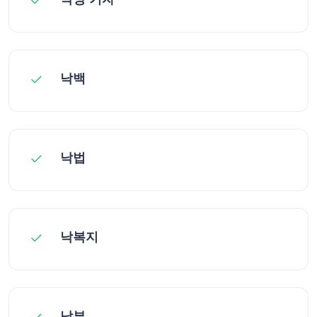
낙백
낙법
낙복지
낙부