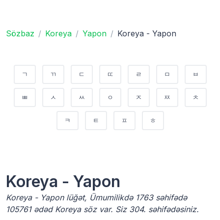
Sözbaz
Koreya
Yapon
Koreya - Yapon
ㄱ
ㄲ
ㄷ
ㄸ
ㄹ
ㅁ
ㅂ
ㅃ
ㅅ
ㅆ
ㅇ
ㅈ
ㅉ
ㅊ
ㅋ
ㅌ
ㅍ
ㅎ
Koreya - Yapon
Koreya - Yapon lüğət, Ümumilikdə 1763 səhifədə
105761 ədəd Koreya söz var. Siz 304. səhifədəsiniz.