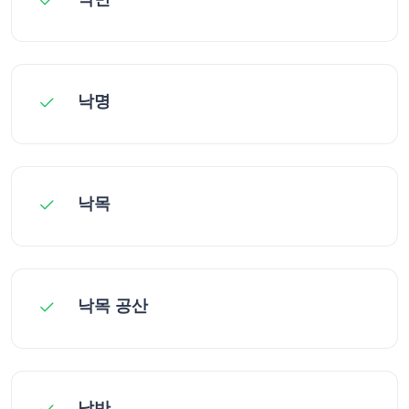
낙명
낙목
낙목 공산
낙반