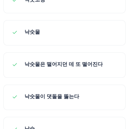
낙숫물
낙숫물은 떨어지던 데 또 떨어진다
낙숫물이 댓돌을 뚫는다
낙승