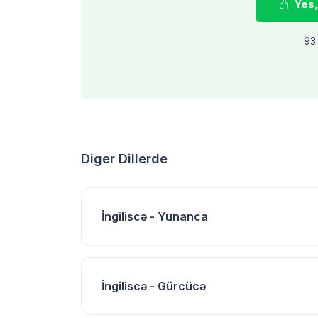
Yes,
93 
Diger Dillerde
İngiliscə - Yunanca
İngiliscə - Gürcücə