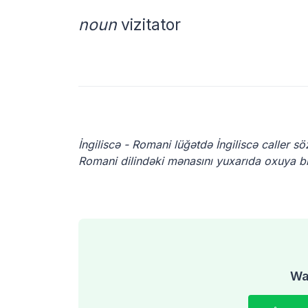
noun
vizitator
İngiliscə - Romani lüğətdə İngiliscə caller s
Romani dilindəki mənasını yuxarıda oxuya bil
Was