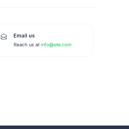
Email us
Reach us at
info@site.com