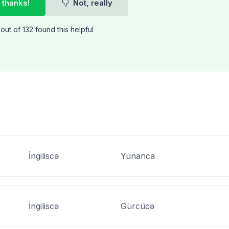
 thanks!
Not, really
out of 132 found this helpful
İngiliscə
Yunanca
İngiliscə
Gürcücə