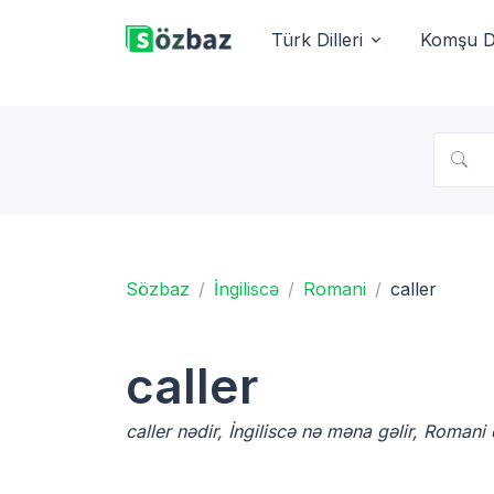
Türk Dilleri
Komşu Di
Sözbaz
İngiliscə
Romani
caller
caller
caller nədir, İngiliscə nə məna gəlir, Romani