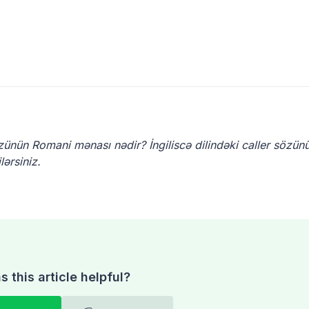
özünün Romani mənası nədir? İngiliscə dilindəki caller sözün
ərsiniz.
 this article helpful?