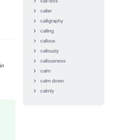
call-box
caller
calligraphy
calling
callous
callously
callousness
ün
calm
calm down
calmly