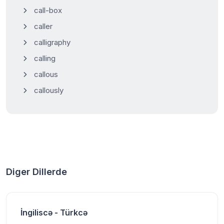
call-box
caller
calligraphy
calling
callous
callously
Diger Dillerde
İngiliscə - Türkcə