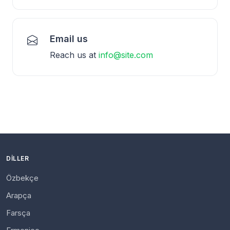
Email us
Reach us at
info@site.com
DILLER
Özbekçe
Arapça
Farsça