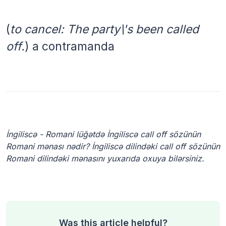
(
to cancel: The party\'s been called
off.
)
a contramanda
İngiliscə - Romani lüğətdə İngiliscə call off sözünün
Romani mənası nədir? İngiliscə dilindəki call off sözünün
Romani dilindəki mənasını yuxarıda oxuya bilərsiniz.
Was this article helpful?