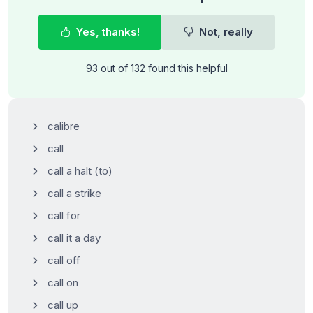
Yes, thanks!
Not, really
93 out of 132 found this helpful
calibre
call
call a halt (to)
call a strike
call for
call it a day
call off
call on
call up