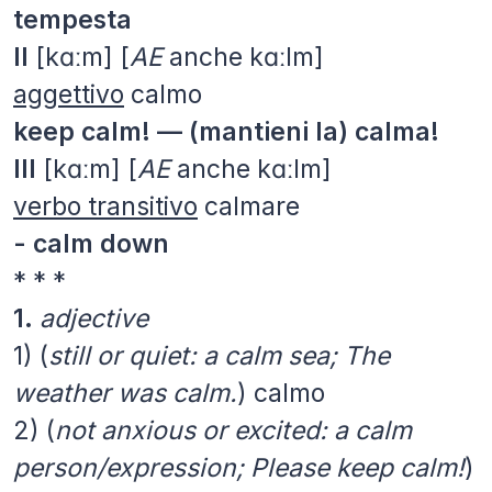
tempesta
II
[kɑːm] [
AE
anche kɑːlm]
aggettivo
calmo
keep calm! — (mantieni la) calma!
III
[kɑːm] [
AE
anche kɑːlm]
verbo transitivo
calmare
- calm down
* * *
1.
adjective
1)
(
still or quiet: a calm sea; The
weather was calm.
)
calmo
2)
(
not anxious or excited: a calm
person/expression; Please keep calm!
)