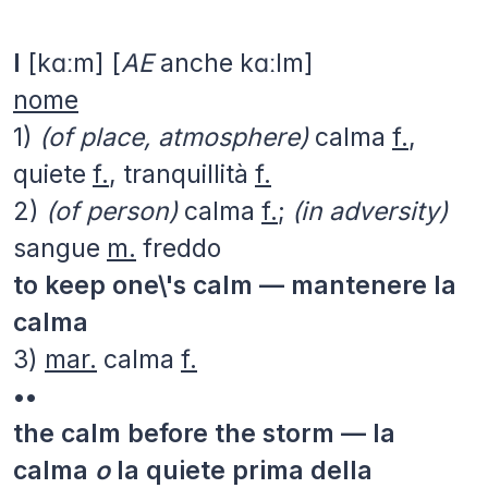
I
[kɑːm] [
AE
anche kɑːlm]
nome
1)
(of place, atmosphere)
calma
f.
,
quiete
f.
, tranquillità
f.
2)
(of person)
calma
f.
;
(in adversity)
sangue
m.
freddo
to keep one\'s calm — mantenere la
calma
3)
mar.
calma
f.
••
the calm before the storm — la
calma
o
la quiete prima della