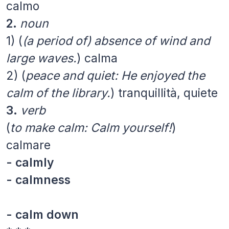
calmo
2.
noun
1)
(
(a period of) absence of wind and
large waves.
)
calma
2)
(
peace and quiet: He enjoyed the
calm of the library.
)
tranquillità, quiete
3.
verb
(
to make calm: Calm yourself!
)
calmare
- calmly
- calmness
- calm down