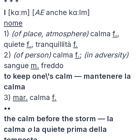
* * *
I
[kɑːm] [
AE
anche kɑːlm]
nome
1)
(of place, atmosphere)
calma
f.
,
quiete
f.
, tranquillità
f.
2)
(of person)
calma
f.
;
(in adversity)
sangue
m.
freddo
to keep one\'s calm — mantenere la
calma
3)
mar.
calma
f.
••
the calm before the storm — la
calma
o
la quiete prima della
tempesta