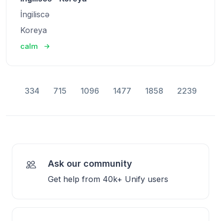
İngiliscə
Koreya
calm
334
715
1096
1477
1858
2239
Ask our community
Get help from 40k+ Unify users