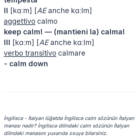
II
[kɑːm] [
AE
anche kɑːlm]
aggettivo
calmo
keep calm! — (mantieni la) calma!
III
[kɑːm] [
AE
anche kɑːlm]
verbo transitivo
calmare
- calm down
İngiliscə - İtalyan lüğətdə İngiliscə calm sözünün İtalyan
mənası nədir? İngiliscə dilindəki calm sözünün İtalyan
dilindəki mənasını yuxarıda oxuya bilərsiniz.