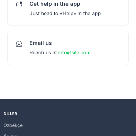
Get help in the app
Just head to «Help» in the app
Email us
Reach us at
info@site.com
DILLER
Özbekçe
Arapça