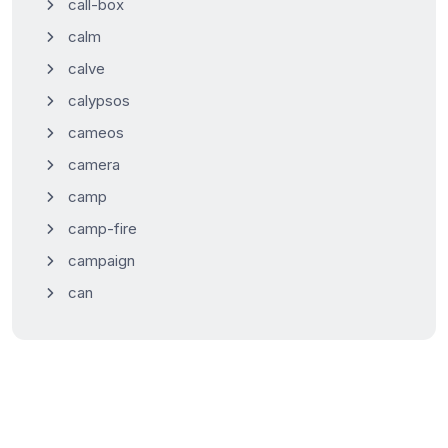
call-box
calm
calve
calypsos
cameos
camera
camp
camp-fire
campaign
can