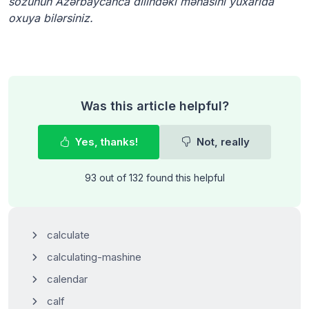
sözünün Azərbaycanca dilindəki mənasını yuxarıda
oxuya bilərsiniz.
Was this article helpful?
Yes, thanks!
Not, really
93 out of 132 found this helpful
calculate
calculating-mashine
calendar
calf