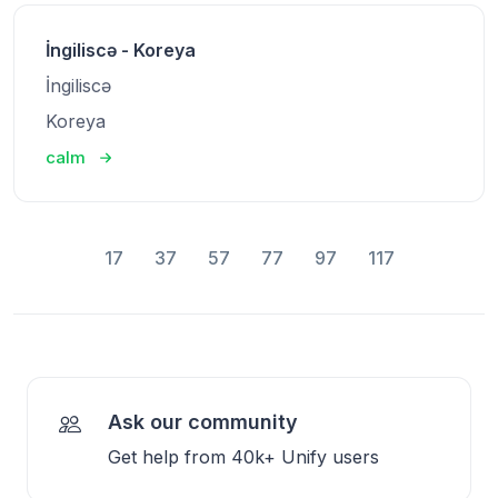
İngiliscə - Koreya
İngiliscə
Koreya
calm
17
37
57
77
97
117
Ask our community
Get help from 40k+ Unify users