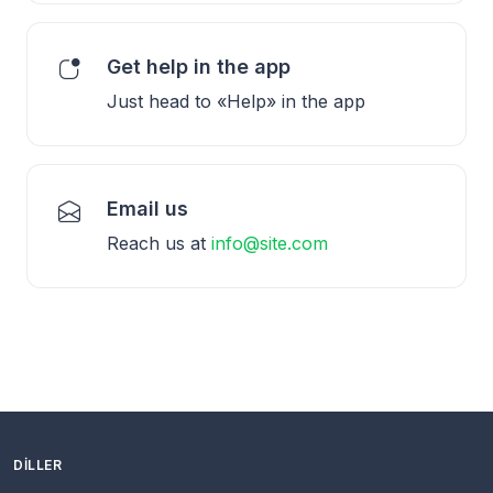
Get help in the app
Just head to «Help» in the app
Email us
Reach us at
info@site.com
DILLER