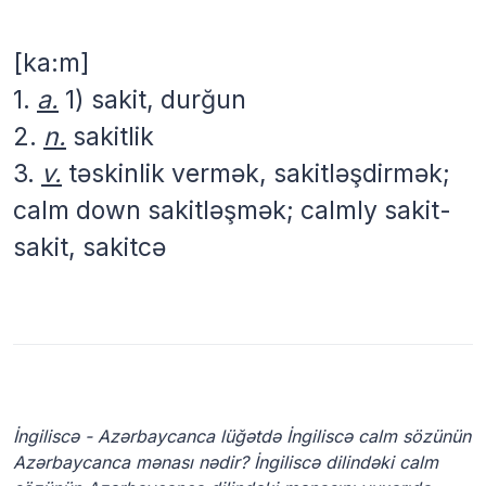
[ka:m]
1.
a.
1) sakit, durğun
2.
n.
sakitlik
3.
v.
təskinlik vermək, sakitləşdirmək;
calm down sakitləşmək; calmly sakit-
sakit, sakitcə
İngiliscə - Azərbaycanca lüğətdə İngiliscə calm sözünün
Azərbaycanca mənası nədir? İngiliscə dilindəki calm